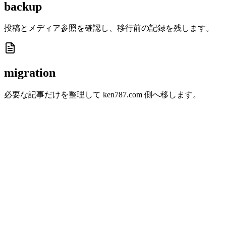
backup
投稿とメディア参照を確認し、移行前の記録を残します。
migration
必要な記事だけを整理して ken787.com 側へ移します。